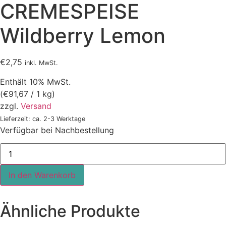
CREMESPEISE
Wildberry Lemon
€
2,75
inkl. MwSt.
Enthält 10% MwSt.
(
€
91,67
/ 1 kg)
zzgl.
Versand
Lieferzeit: ca. 2-3 Werktage
Verfügbar bei Nachbestellung
SANA-
PRO
PREMIUM
CREMESPEISE
In den Warenkorb
Wildberry
Lemon
Menge
Ähnliche Produkte