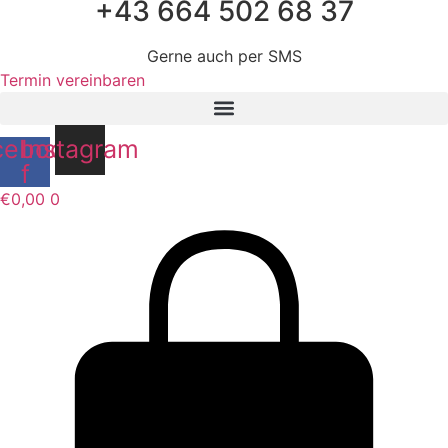
+43 664 502 68 37
Gerne auch per SMS
Termin vereinbaren
cebook-
Instagram
f
€
0,00
0