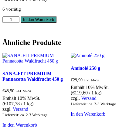
6 vorrätig
SANA-
In den Warenkorb
FIT
Pfirsich
Mango
450
Ähnliche Produkte
g
Menge
Aminolé 250 g
SANA-FIT PREMIUM
Pannacotta Waldfrucht 450 g
€
29,90
inkl. MwSt.
Enthält 10% MwSt.
€
48,50
inkl. MwSt.
(
€
119,60
/ 1 kg)
Enthält 10% MwSt.
zzgl.
Versand
(
€
107,78
/ 1 kg)
Lieferzeit: ca. 2-3 Werktage
zzgl.
Versand
In den Warenkorb
Lieferzeit: ca. 2-3 Werktage
In den Warenkorb