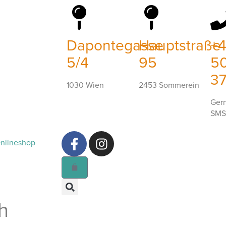
Dapontegasse
Hauptstraße
+
5/4
95
5
3
1030 Wien
2453 Sommerein
Gern
SMS
nlineshop
h