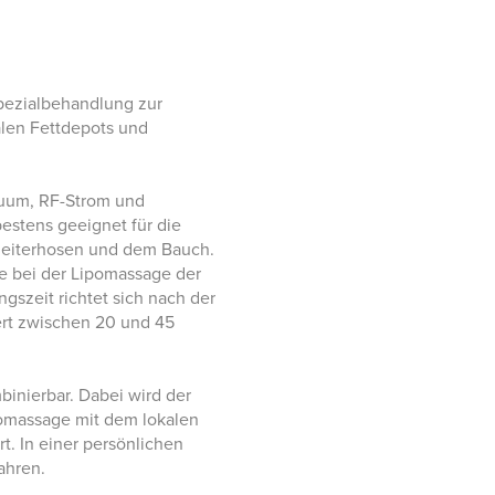
Spezialbehandlung zur
kalen Fettdepots und
uum, RF-Strom und
 bestens geeignet für die
Reiterhosen und dem Bauch.
ie bei der Lipomassage der
gszeit richtet sich nach der
rt zwischen 20 und 45
binierbar. Dabei wird der
pomassage mit dem lokalen
t. In einer persönlichen
ahren.