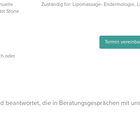
nuelle
Zuständig für: Lipomassage- Endermologie, 
ot Stone
Termin vereinba
ch oder
und beantwortet, die in Beratungsgesprächen mit un