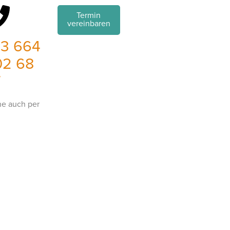
Termin
vereinbaren
43 664
02 68
7
e auch per