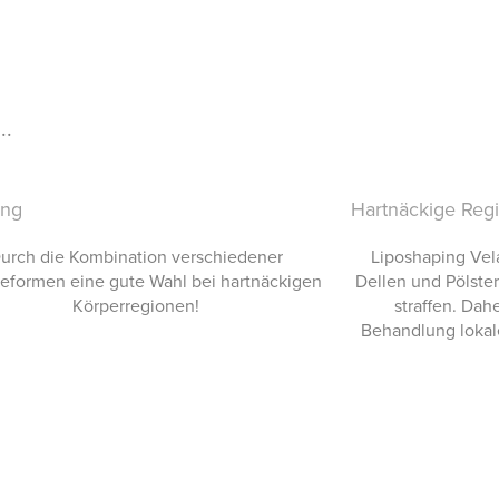
..
ung
Hartnäckige Reg
urch die Kombination verschiedener
Liposhaping Vel
eformen eine gute Wahl bei hartnäckigen
Dellen und Pölste
Körperregionen!
straffen. Dah
Behandlung lokal