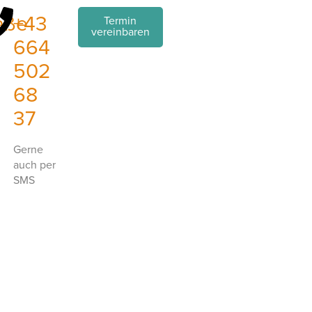
aße
+43
Termin
vereinbaren
664
502
68
37
Gerne
auch per
SMS