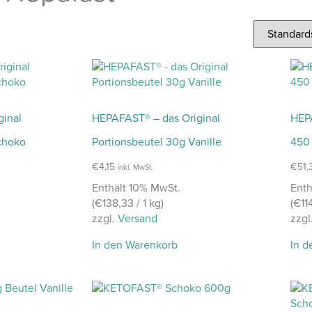
ginal
HEPAFAST® – das Original
HEPA
choko
Portionsbeutel 30g Vanille
450
€
4,15
€
51,
inkl. MwSt.
Enthält 10% MwSt.
Enth
(
€
138,33
/ 1 kg)
(
€
11
zzgl.
Versand
zzgl
In den Warenkorb
In d