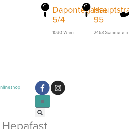
Dapontegasse
Hauptstr
5/4
95
1030 Wien
2453 Sommerein
nlineshop
 Hepafast