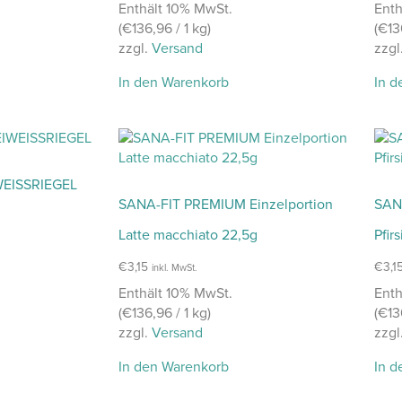
Enthält 10% MwSt.
Enth
(
€
136,96
/ 1 kg)
(
€
13
zzgl.
Versand
zzgl
In den Warenkorb
In d
WEISSRIEGEL
SANA-FIT PREMIUM Einzelportion
SAN
Latte macchiato 22,5g
Pfir
€
3,15
€
3,1
inkl. MwSt.
Enthält 10% MwSt.
Enth
(
€
136,96
/ 1 kg)
(
€
13
zzgl.
Versand
zzgl
In den Warenkorb
In d