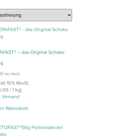
FAST® – das Original Schoko
 g
30
inkl. MwSt.
ält 10% MwSt.
4,00
/ 1 kg)
.
Versand
en Warenkorb