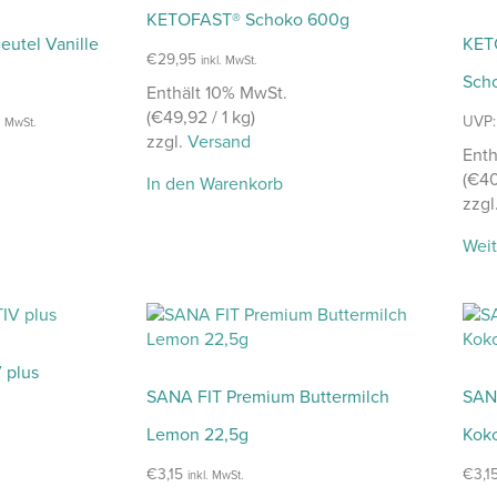
KETOFAST® Schoko 600g
utel Vanille
KET
€
29,95
inkl. MwSt.
Sch
Enthält 10% MwSt.
(
€
49,92
/ 1 kg)
UVP:
l. MwSt.
zzgl.
Versand
Enth
(
€
4
In den Warenkorb
zzgl
Weit
 plus
SANA FIT Premium Buttermilch
SANA
Lemon 22,5g
Koko
€
3,15
€
3,1
inkl. MwSt.