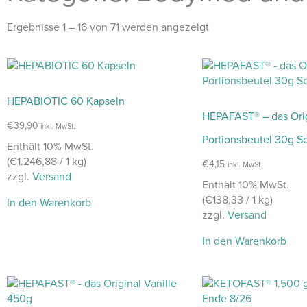
Ergebnisse 1 – 16 von 71 werden angezeigt
HEPABIOTIC 60 Kapseln
HEPAFAST® – das Ori
€
39,90
inkl. MwSt.
Portionsbeutel 30g S
Enthält 10% MwSt.
(
€
1.246,88
/ 1 kg)
€
4,15
inkl. MwSt.
zzgl.
Versand
Enthält 10% MwSt.
(
€
138,33
/ 1 kg)
In den Warenkorb
zzgl.
Versand
In den Warenkorb