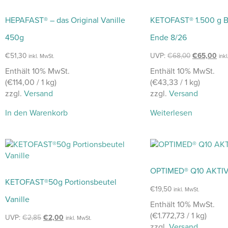
HEPAFAST® – das Original Vanille
KETOFAST® 1.500 g Be
450g
Ende 8/26
€
51,30
UVP:
€
68,00
€
65,00
inkl. MwSt.
ink
Enthält 10% MwSt.
Enthält 10% MwSt.
(
€
114,00
/ 1 kg)
(
€
43,33
/ 1 kg)
zzgl.
Versand
zzgl.
Versand
In den Warenkorb
Weiterlesen
OPTIMED® Q10 AKTIV
KETOFAST®50g Portionsbeutel
€
19,50
inkl. MwSt.
Vanille
Enthält 10% MwSt.
(
€
1.772,73
/ 1 kg)
UVP:
€
2,85
€
2,00
inkl. MwSt.
zzgl.
Versand