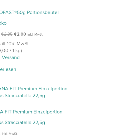
OFAST®50g Portionsbeutel
oko
€
2,85
€
2,00
inkl. MwSt.
ält 10% MwSt.
0,00
/ 1 kg)
.
Versand
erlesen
 FIT Premium Einzelportion
s Stracciatella 22,5g
5
inkl. MwSt.