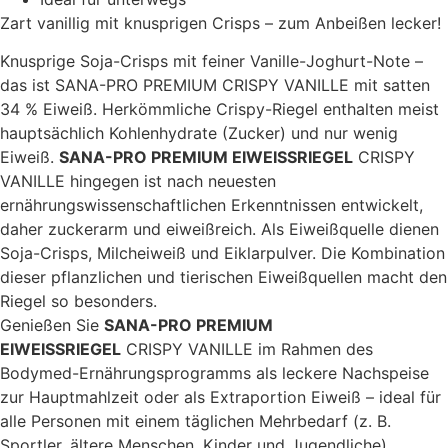
Zart vanillig mit knusprigen Crisps – zum Anbeißen lecker!
Knusprige Soja-Crisps mit feiner Vanille-Joghurt-Note –
das ist SANA-PRO PREMIUM CRISPY VANILLE mit satten
34 % Eiweiß. Herkömmliche Crispy-Riegel enthalten meist
hauptsächlich Kohlenhydrate (Zucker) und nur wenig
Eiweiß.
SANA-PRO PREMIUM EIWEISSRIEGEL
CRISPY
VANILLE hingegen ist nach neuesten
ernährungswissenschaftlichen Erkenntnissen entwickelt,
daher zuckerarm und eiweißreich. Als Eiweißquelle dienen
Soja-Crisps, Milcheiweiß und Eiklarpulver. Die Kombination
dieser pflanzlichen und tierischen Eiweißquellen macht den
Riegel so besonders.
Genießen Sie
SANA-PRO PREMIUM
EIWEISSRIEGEL
CRISPY VANILLE im Rahmen des
Bodymed-Ernährungsprogramms als leckere Nachspeise
zur Hauptmahlzeit oder als Extraportion Eiweiß – ideal für
alle Personen mit einem täglichen Mehrbedarf (z. B.
Sportler, ältere Menschen, Kinder und Jugendliche).