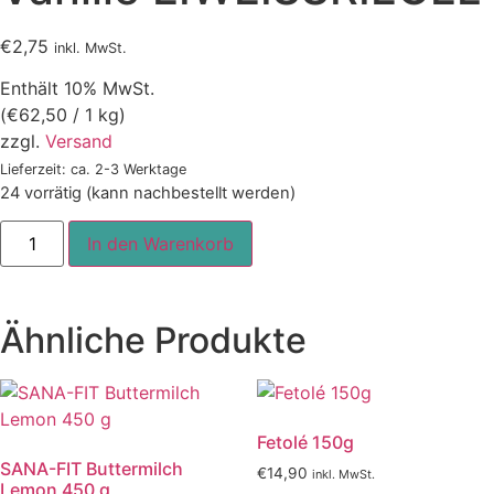
€
2,75
inkl. MwSt.
Enthält 10% MwSt.
(
€
62,50
/ 1 kg)
zzgl.
Versand
Lieferzeit: ca. 2-3 Werktage
24 vorrätig (kann nachbestellt werden)
SANA-
In den Warenkorb
PRO
Crispy
Vanille
EIWEISSRIEGEL
Menge
Ähnliche Produkte
Fetolé 150g
SANA-FIT Buttermilch
€
14,90
inkl. MwSt.
Lemon 450 g