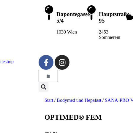
Dapontegasse
Hauptstraße
5/4
95
1030 Wien
2453
Sommerein
ineshop
Start
/
Bodymed und Hepafast
/
SANA-PRO Vit
OPTIMED® FEM