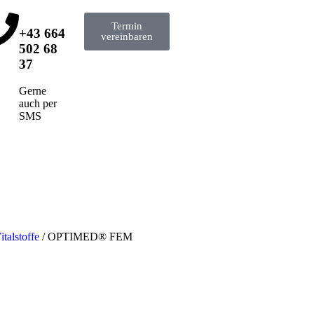
Termin
+43 664
vereinbaren
502 68
37
Gerne
auch per
SMS
alstoffe
/ OPTIMED® FEM