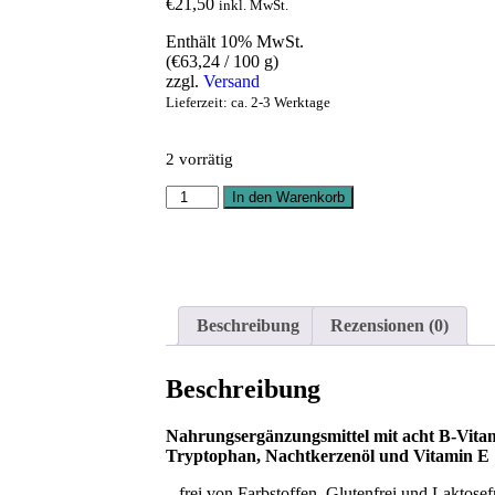
€
21,50
inkl. MwSt.
Enthält 10% MwSt.
(
€
63,24
/ 100 g)
zzgl.
Versand
Lieferzeit: ca. 2-3 Werktage
2 vorrätig
In den Warenkorb
Beschreibung
Rezensionen (0)
Beschreibung
Nahrungsergänzungsmittel mit acht B-Vitam
Tryptophan, Nachtkerzenöl und Vitamin E
– frei von Farbstoffen, Glutenfrei und Laktosef