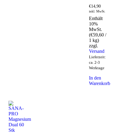
€
14,90
inkl. MwSt.
Enthält
10%
MwSt.
(
€
59,60
/
1 kg)
zzgl.
Versand
Lieferzeit:
ca. 2-3
Werktage
In den
Warenkorb