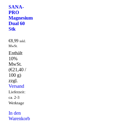
SANA-
PRO
Magnesium
Dual 60
Stk
€
8,99
inkl.
MwSt.
Enthält
10%
MwSt.
(
€
21,40
/
100 g)
zzgl.
Versand
Lieferzeit:
ca. 2-3
Werktage
In den
Warenkorb