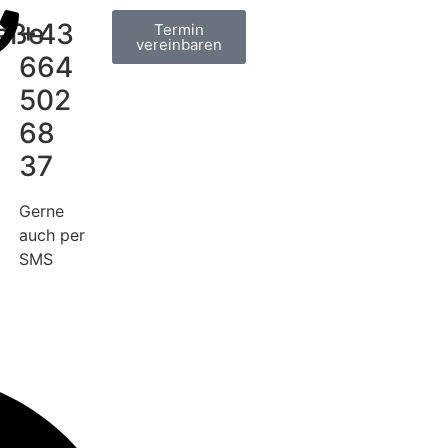
aße
+43
Termin
vereinbaren
664
502
68
37
Gerne
auch per
SMS