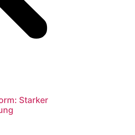
orm: Starker
tung