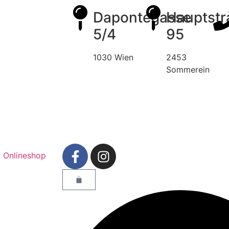
Dapontegasse
Hauptstr
5/4
95
1030 Wien
2453
Sommerein
Onlineshop