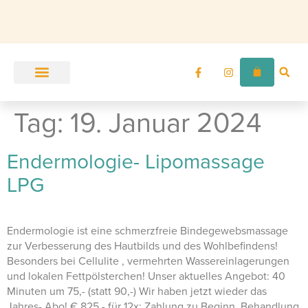
Unser Angebot
Zur Ordination
Tag:
19. Januar 2024
Endermologie- Lipomassage
LPG
Endermologie ist eine schmerzfreie Bindegewebsmassage
zur Verbesserung des Hautbilds und des Wohlbefindens!
Besonders bei Cellulite , vermehrten Wassereinlagerungen
und lokalen Fettpölsterchen! Unser aktuelles Angebot: 40
Minuten um 75,- (statt 90,-) Wir haben jetzt wieder das
Jahres- Abo! € 825,- für 12x: Zahlung zu Beginn, Behandlung